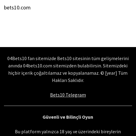
bets10.com
04Bets10 fan sitemizde Bets10 sitesinin tüm gelişmelerini
anında 04bets10.com sitemizden bulabilirsin. Sitemizdeki
hiçbir içerik çoğaltılamaz ve kopyalanamaz. © [year] Tüm
Hakları Saklıdır.
Bets10 Telegram
Güvenli ve Bilinçli Oyun
Bu platform yalnızca 18 yaş ve üzerindeki bireylerin