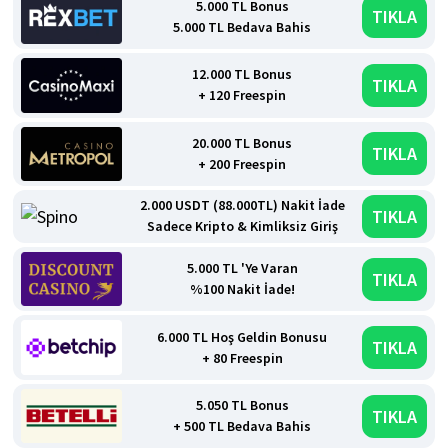
5.000 TL Bonus
TIKLA
5.000 TL Bedava Bahis
12.000 TL Bonus
TIKLA
+ 120 Freespin
20.000 TL Bonus
TIKLA
+ 200 Freespin
2.000 USDT (88.000TL) Nakit İade
TIKLA
Sadece Kripto & Kimliksiz Giriş
5.000 TL 'Ye Varan
TIKLA
%100 Nakit İade!
6.000 TL Hoş Geldin Bonusu
TIKLA
+ 80 Freespin
5.050 TL Bonus
TIKLA
+ 500 TL Bedava Bahis