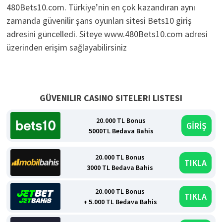
480Bets10.com. Türkiye’nin en çok kazandıran aynı
zamanda güvenilir şans oyunları sitesi Bets10 giriş
adresini güncelledi. Siteye www.480Bets10.com adresi
üzerinden erişim sağlayabilirsiniz
GÜVENILIR CASINO SITELERI LISTESI
20.000 TL Bonus
GİRİŞ
5000TL Bedava Bahis
20.000 TL Bonus
TIKLA
3000 TL Bedava Bahis
20.000 TL Bonus
TIKLA
+ 5.000 TL Bedava Bahis