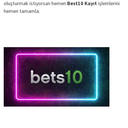
oluşturmak istiyorsan hemen
Best10 Kayıt
işlemlerini
hemen tamamla.