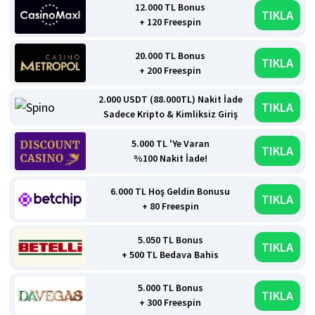
12.000 TL Bonus
TIKLA
+ 120 Freespin
20.000 TL Bonus
TIKLA
+ 200 Freespin
2.000 USDT (88.000TL) Nakit İade
TIKLA
Sadece Kripto & Kimliksiz Giriş
5.000 TL 'Ye Varan
TIKLA
%100 Nakit İade!
6.000 TL Hoş Geldin Bonusu
TIKLA
+ 80 Freespin
5.050 TL Bonus
TIKLA
+ 500 TL Bedava Bahis
5.000 TL Bonus
TIKLA
+ 300 Freespin