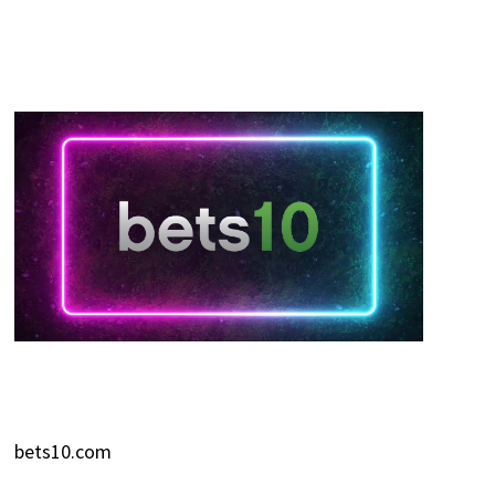
bets10.com