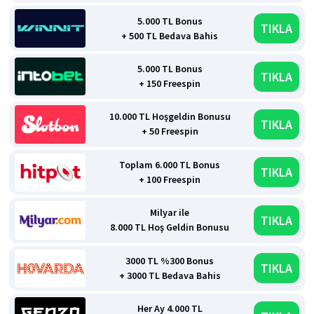
5.000 TL Bonus
TIKLA
+ 500 TL Bedava Bahis
5.000 TL Bonus
TIKLA
+ 150 Freespin
10.000 TL Hoşgeldin Bonusu
TIKLA
+ 50 Freespin
Toplam 6.000 TL Bonus
TIKLA
+ 100 Freespin
Milyar ile
TIKLA
8.000 TL Hoş Geldin Bonusu
3000 TL %300 Bonus
TIKLA
+ 3000 TL Bedava Bahis
Her Ay 4.000 TL