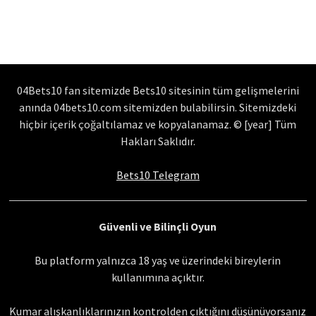
04Bets10 fan sitemizde Bets10 sitesinin tüm gelişmelerini
anında 04bets10.com sitemizden bulabilirsin. Sitemizdeki
hiçbir içerik çoğaltılamaz ve kopyalanamaz. © [year] Tüm
Hakları Saklıdır.
Bets10 Telegram
Güvenli ve Bilinçli Oyun
Bu platform yalnızca 18 yaş ve üzerindeki bireylerin
kullanımına açıktır.
Kumar alışkanlıklarınızın kontrolden çıktığını düşünüyorsanız