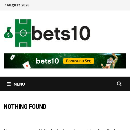
Skip
7 August 2026
to
content
MENU
NOTHING FOUND