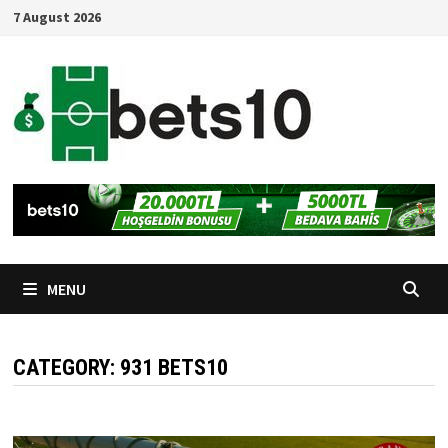
Skip
7 August 2026
to
content
MENU
CATEGORY:
931 BETS10