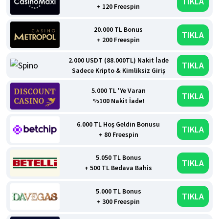
TIKLA
+ 120 Freespin
20.000 TL Bonus
TIKLA
+ 200 Freespin
2.000 USDT (88.000TL) Nakit İade
TIKLA
Sadece Kripto & Kimliksiz Giriş
5.000 TL 'Ye Varan
TIKLA
%100 Nakit İade!
6.000 TL Hoş Geldin Bonusu
TIKLA
+ 80 Freespin
5.050 TL Bonus
TIKLA
+ 500 TL Bedava Bahis
5.000 TL Bonus
TIKLA
+ 300 Freespin