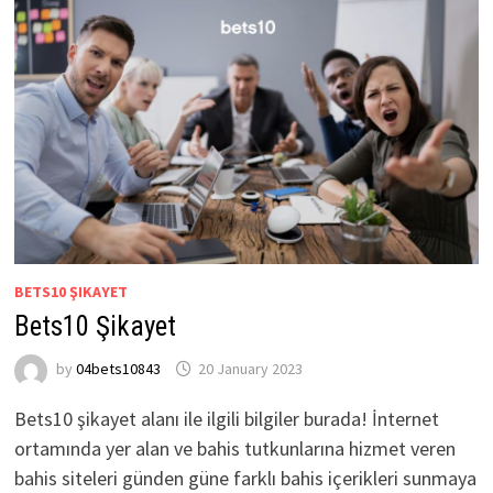
BETS10 ŞIKAYET
Bets10 Şikayet
by
04bets10843
20 January 2023
Bets10 şikayet alanı ile ilgili bilgiler burada! İnternet
ortamında yer alan ve bahis tutkunlarına hizmet veren
bahis siteleri günden güne farklı bahis içerikleri sunmaya