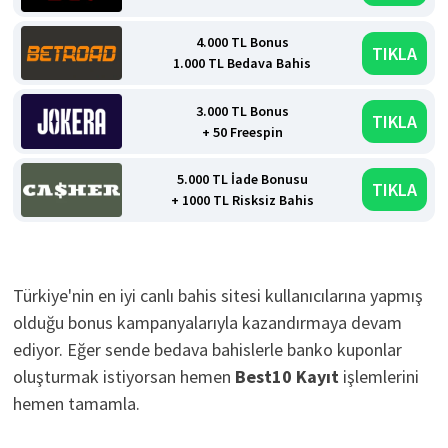
4.000 TL Bonus
TIKLA
1.000 TL Bedava Bahis
3.000 TL Bonus
TIKLA
+ 50 Freespin
5.000 TL İade Bonusu
TIKLA
+ 1000 TL Risksiz Bahis
Türkiye'nin en iyi canlı bahis sitesi kullanıcılarına yapmış
olduğu bonus kampanyalarıyla kazandırmaya devam
ediyor. Eğer sende bedava bahislerle banko kuponlar
oluşturmak istiyorsan hemen
Best10 Kayıt
işlemlerini
hemen tamamla.