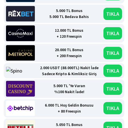
5.000 TL Bonus
TIKLA
5.000 TL Bedava Bahis
12.000 TL Bonus
TIKLA
+ 120 Freespin
20.000 TL Bonus
TIKLA
+ 200 Freespin
2.000 USDT (88.000TL) Nakit İade
TIKLA
Sadece Kripto & Kimliksiz Giriş
5.000 TL 'Ye Varan
TIKLA
%100 Nakit İade!
6.000 TL Hoş Geldin Bonusu
TIKLA
+ 80 Freespin
5.050 TL Bonus
TIKLA