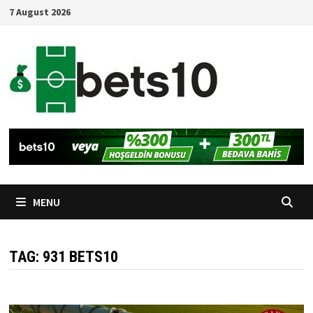
Skip
7 August 2026
to
content
MENU
TAG:
931 BETS10