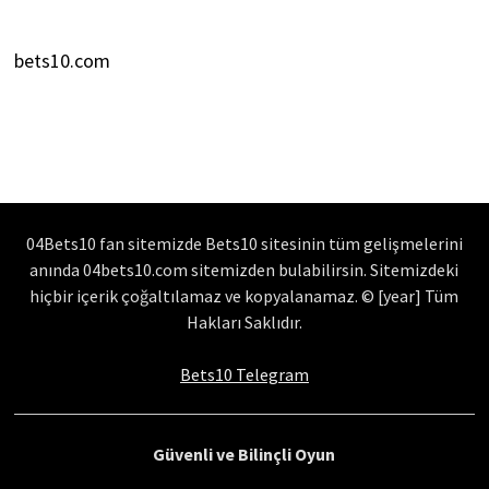
bets10.com
04Bets10 fan sitemizde Bets10 sitesinin tüm gelişmelerini
anında 04bets10.com sitemizden bulabilirsin. Sitemizdeki
hiçbir içerik çoğaltılamaz ve kopyalanamaz. © [year] Tüm
Hakları Saklıdır.
Bets10 Telegram
Güvenli ve Bilinçli Oyun