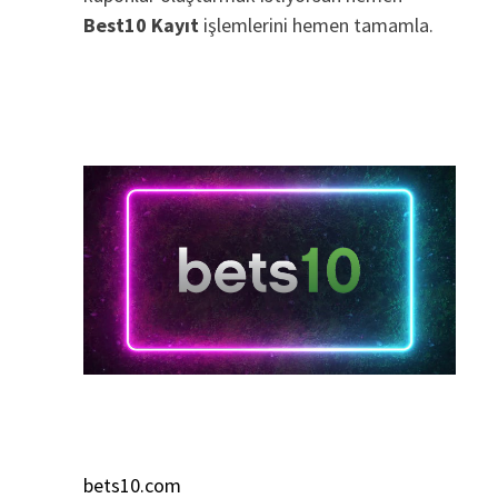
Best10 Kayıt
işlemlerini hemen tamamla.
bets10.com