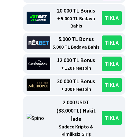
20.000 TL Bonus
TIKLA
+ 5.000 TL Bedava
Bahis
5.000 TL Bonus
TIKLA
5.000 TL Bedava Bahis
12.000 TL Bonus
TIKLA
+ 120 Freespin
20.000 TL Bonus
TIKLA
+ 200 Freespin
2.000 USDT
(88.000TL) Nakit
TIKLA
İade
Sadece Kripto &
Kimliksiz Giriş