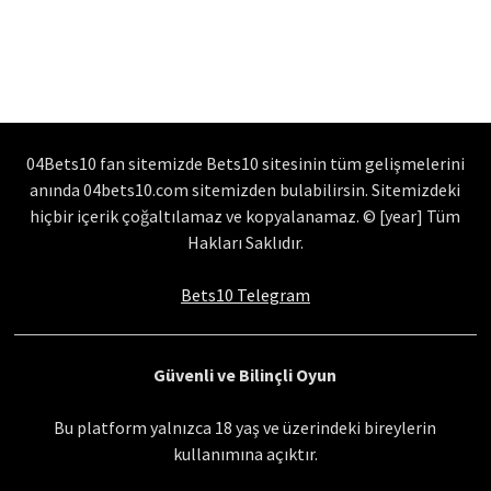
04Bets10 fan sitemizde Bets10 sitesinin tüm gelişmelerini
anında 04bets10.com sitemizden bulabilirsin. Sitemizdeki
hiçbir içerik çoğaltılamaz ve kopyalanamaz. © [year] Tüm
Hakları Saklıdır.
Bets10 Telegram
Güvenli ve Bilinçli Oyun
Bu platform yalnızca 18 yaş ve üzerindeki bireylerin
kullanımına açıktır.