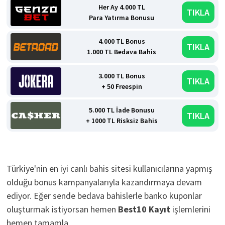
Her Ay 4.000 TL
TIKLA
Para Yatırma Bonusu
4.000 TL Bonus
TIKLA
1.000 TL Bedava Bahis
3.000 TL Bonus
TIKLA
+ 50 Freespin
5.000 TL İade Bonusu
TIKLA
+ 1000 TL Risksiz Bahis
Türkiye'nin en iyi canlı bahis sitesi kullanıcılarına yapmış
olduğu bonus kampanyalarıyla kazandırmaya devam
ediyor. Eğer sende bedava bahislerle banko kuponlar
oluşturmak istiyorsan hemen
Best10 Kayıt
işlemlerini
hemen tamamla.