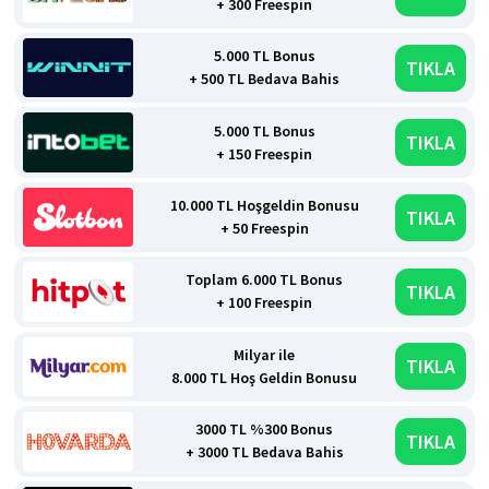
+ 300 Freespin
5.000 TL Bonus
TIKLA
+ 500 TL Bedava Bahis
5.000 TL Bonus
TIKLA
+ 150 Freespin
10.000 TL Hoşgeldin Bonusu
TIKLA
+ 50 Freespin
Toplam 6.000 TL Bonus
TIKLA
+ 100 Freespin
Milyar ile
TIKLA
8.000 TL Hoş Geldin Bonusu
3000 TL %300 Bonus
TIKLA
+ 3000 TL Bedava Bahis