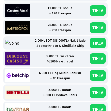
12.000 TL Bonus
TIKLA
+ 120 Freespin
20.000 TL Bonus
TIKLA
+ 200 Freespin
2.000 USDT (88.000TL) Nakit İade
TIKLA
Sadece Kripto & Kimliksiz Giriş
5.000 TL 'Ye Varan
TIKLA
%100 Nakit İade!
6.000 TL Hoş Geldin Bonusu
TIKLA
+ 80 Freespin
5.050 TL Bonus
TIKLA
+ 500 TL Bedava Bahis
5.000 TL Bonus
TIKLA