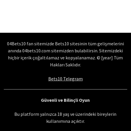
04Bets10 fan sitemizde Bets10 sitesinin tüm gelişmelerini
anında 04bets10.com sitemizden bulabilirsin. Sitemizdeki
hiçbir içerik çoğaltılamaz ve kopyalanamaz. © [year] Tüm
Hakları Saklıdır.
Bets10 Telegram
Güvenli ve Bilinçli Oyun
Bu platform yalnızca 18 yaş ve üzerindeki bireylerin
kullanımına açıktır.