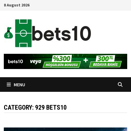
Skip
8 August 2026
to
content
MENU
CATEGORY:
929 BETS10