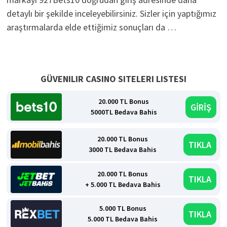
detaylı bir şekilde inceleyebilirsiniz. Sizler için yaptığımız
araştırmalarda elde ettiğimiz sonuçları da …
GÜVENILIR CASINO SITELERI LISTESI
20.000 TL Bonus
GİRİŞ
5000TL Bedava Bahis
20.000 TL Bonus
TIKLA
3000 TL Bedava Bahis
20.000 TL Bonus
TIKLA
+ 5.000 TL Bedava Bahis
5.000 TL Bonus
TIKLA
5.000 TL Bedava Bahis