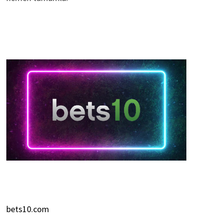
bets10.com