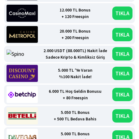
12.000 TL Bonus
TIKLA
+ 120 Freespin
20.000 TL Bonus
TIKLA
+ 200 Freespin
2.000 USDT (88.000TL) Nakit İade
TIKLA
Sadece Kripto & Kimliksiz Giriş
5.000 TL 'Ye Varan
TIKLA
%100 Nakit İade!
6.000 TL Hoş Geldin Bonusu
TIKLA
+ 80 Freespin
5.050 TL Bonus
TIKLA
+ 500 TL Bedava Bahis
5.000 TL Bonus
TIKLA