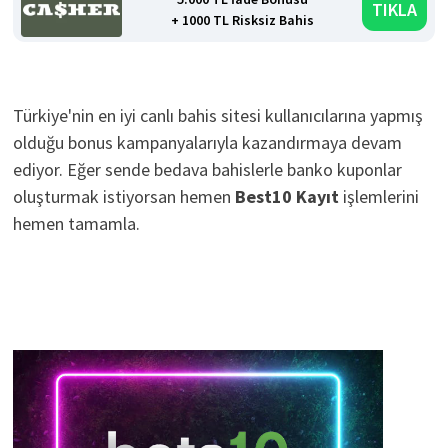
TIKLA
+ 1000 TL Risksiz Bahis
Türkiye'nin en iyi canlı bahis sitesi kullanıcılarına yapmış
olduğu bonus kampanyalarıyla kazandırmaya devam
ediyor. Eğer sende bedava bahislerle banko kuponlar
oluşturmak istiyorsan hemen
Best10 Kayıt
işlemlerini
hemen tamamla.